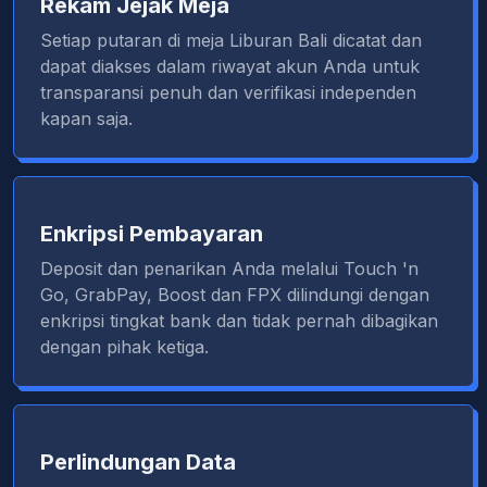
Rekam Jejak Meja
Setiap putaran di meja Liburan Bali dicatat dan
dapat diakses dalam riwayat akun Anda untuk
transparansi penuh dan verifikasi independen
kapan saja.
Enkripsi Pembayaran
Deposit dan penarikan Anda melalui Touch 'n
Go, GrabPay, Boost dan FPX dilindungi dengan
enkripsi tingkat bank dan tidak pernah dibagikan
dengan pihak ketiga.
Perlindungan Data