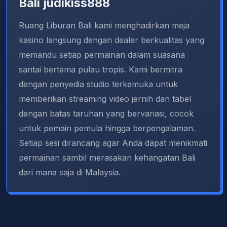
Bali judikiss888
Ruang Liburan Bali kami menghadirkan meja
kasino langsung dengan dealer berkualitas yang
memandu setiap permainan dalam suasana
santai bertema pulau tropis. Kami bermitra
dengan penyedia studio terkemuka untuk
memberikan streaming video jernih dan tabel
dengan batas taruhan yang bervariasi, cocok
untuk pemain pemula hingga berpengalaman.
Setiap sesi dirancang agar Anda dapat menikmati
permainan sambil merasakan kehangatan Bali
dari mana saja di Malaysia.