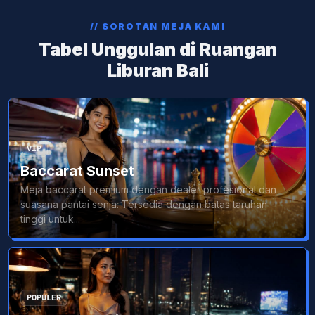
SOROTAN MEJA KAMI
Tabel Unggulan di Ruangan
Liburan Bali
VIP
Baccarat Sunset
Meja baccarat premium dengan dealer profesional dan
suasana pantai senja. Tersedia dengan batas taruhan
tinggi untuk...
POPULER