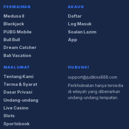
PERMAINAN
AKAUN
Medusa II
Daftar
Blackjack
Log Masuk
PUBG Mobile
Soalan Lazim
Bull Bull
App
Dream Catcher
Bali Vacation
MAKLUMAT
HUBUNGI
Tentang Kami
support@judikiss888.com
Terma & Syarat
Perkhidmatan hanya tersedia
di wilayah yang dibenarkan
Dasar Privasi
undang-undang tempatan.
Undang-undang
Live Casino
Slots
Sportsbook