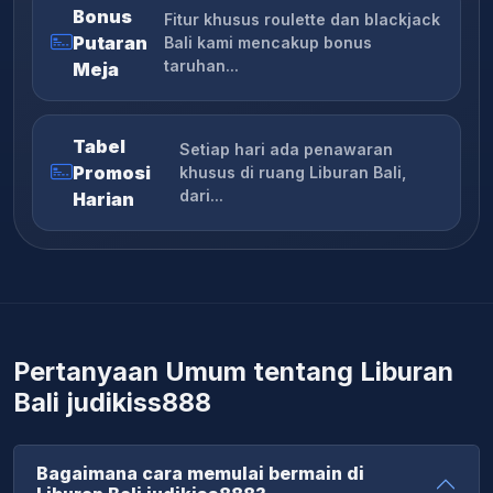
Bonus
Fitur khusus roulette dan blackjack
Putaran
Bali kami mencakup bonus
taruhan...
Meja
Tabel
Setiap hari ada penawaran
Promosi
khusus di ruang Liburan Bali,
dari...
Harian
Pertanyaan Umum tentang Liburan
Bali judikiss888
Bagaimana cara memulai bermain di