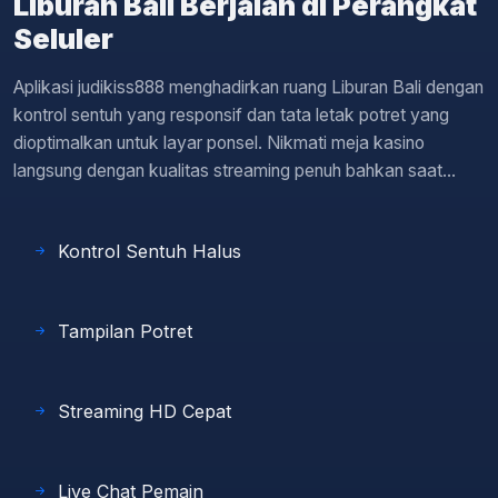
Liburan Bali Berjalan di Perangkat
Seluler
Aplikasi judikiss888 menghadirkan ruang Liburan Bali dengan
kontrol sentuh yang responsif dan tata letak potret yang
dioptimalkan untuk layar ponsel. Nikmati meja kasino
langsung dengan kualitas streaming penuh bahkan saat...
Kontrol Sentuh Halus
Tampilan Potret
Streaming HD Cepat
Live Chat Pemain