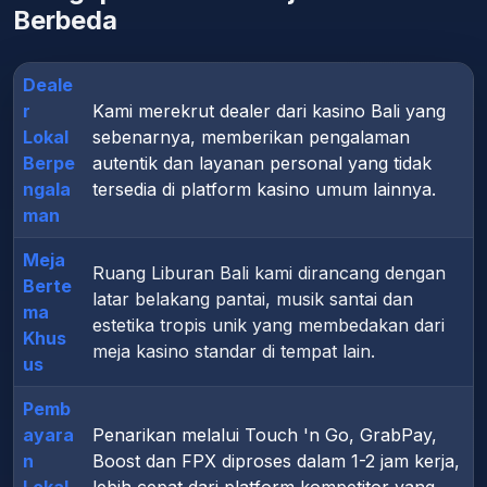
Berbeda
Deale
r
Kami merekrut dealer dari kasino Bali yang
Lokal
sebenarnya, memberikan pengalaman
Berpe
autentik dan layanan personal yang tidak
ngala
tersedia di platform kasino umum lainnya.
man
Meja
Ruang Liburan Bali kami dirancang dengan
Berte
latar belakang pantai, musik santai dan
ma
estetika tropis unik yang membedakan dari
Khus
meja kasino standar di tempat lain.
us
Pemb
ayara
Penarikan melalui Touch 'n Go, GrabPay,
n
Boost dan FPX diproses dalam 1-2 jam kerja,
Lokal
lebih cepat dari platform kompetitor yang