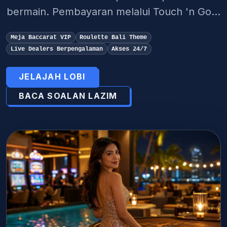
bermain. Pembayaran melalui Touch 'n Go...
Meja Baccarat VIP
Roulette Bali Theme
Live Dealers Berpengalaman
Akses 24/7
JELAJAH LOBI
BACA SOALAN LAZIM