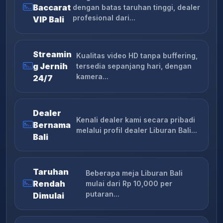
Baccarat
dengan batas taruhan tinggi, dealer
profesional dari...
VIP Bali
Streamin
Kualitas video HD tanpa buffering,
g Jernih
tersedia sepanjang hari, dengan
kamera...
24/7
Dealer
Kenali dealer kami secara pribadi
Bernama
melalui profil dealer Liburan Bali...
Bali
Taruhan
Beberapa meja Liburan Bali
Rendah
mulai dari Rp 10,000 per
putaran...
Dimulai