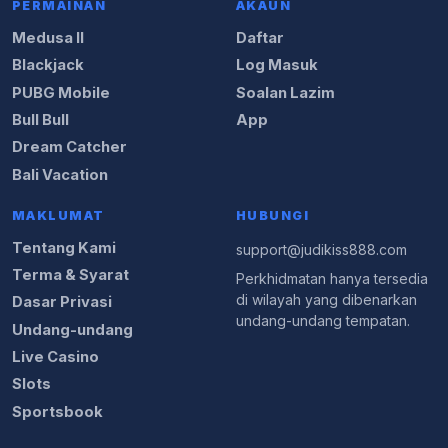
PERMAINAN
AKAUN
Medusa II
Daftar
Blackjack
Log Masuk
PUBG Mobile
Soalan Lazim
Bull Bull
App
Dream Catcher
Bali Vacation
MAKLUMAT
HUBUNGI
Tentang Kami
support@judikiss888.com
Terma & Syarat
Perkhidmatan hanya tersedia
di wilayah yang dibenarkan
Dasar Privasi
undang-undang tempatan.
Undang-undang
Live Casino
Slots
Sportsbook