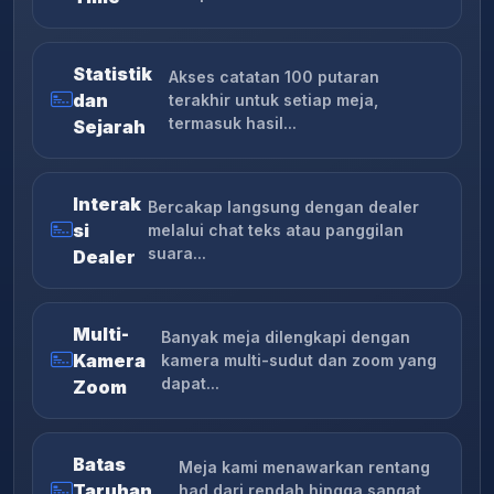
Statistik
Akses catatan 100 putaran
dan
terakhir untuk setiap meja,
termasuk hasil...
Sejarah
Interak
Bercakap langsung dengan dealer
si
melalui chat teks atau panggilan
suara...
Dealer
Multi-
Banyak meja dilengkapi dengan
Kamera
kamera multi-sudut dan zoom yang
dapat...
Zoom
Batas
Meja kami menawarkan rentang
Taruhan
had dari rendah hingga sangat