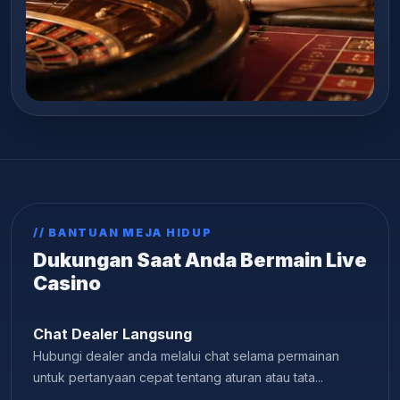
BANTUAN MEJA HIDUP
Dukungan Saat Anda Bermain Live
Casino
Chat Dealer Langsung
Hubungi dealer anda melalui chat selama permainan
untuk pertanyaan cepat tentang aturan atau tata...