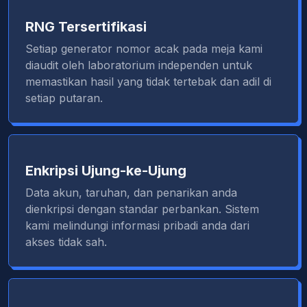
RNG Tersertifikasi
Setiap generator nomor acak pada meja kami
diaudit oleh laboratorium independen untuk
memastikan hasil yang tidak tertebak dan adil di
setiap putaran.
Enkripsi Ujung-ke-Ujung
Data akun, taruhan, dan penarikan anda
dienkripsi dengan standar perbankan. Sistem
kami melindungi informasi pribadi anda dari
akses tidak sah.