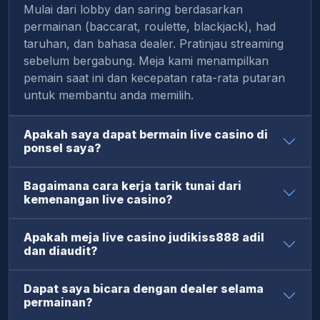
Mulai dari lobby dan saring berdasarkan
permainan (baccarat, roulette, blackjack), had
taruhan, dan bahasa dealer. Pratinjau streaming
sebelum bergabung. Meja kami menampilkan
pemain saat ini dan kecepatan rata-rata putaran
untuk membantu anda memilih.
Apakah saya dapat bermain live casino di
ponsel saya?
Bagaimana cara kerja tarik tunai dari
kemenangan live casino?
Apakah meja live casino judikiss888 adil
dan diaudit?
Dapat saya bicara dengan dealer selama
permainan?