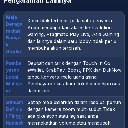
Pengalaman Lainnya
Meja
Kami tidak terbatas pada satu penyedia.
Beraga
Anda mendapatkan akses ke Evolution
m dari
Gaming, Pragmatic Play Live, Asia Gaming
Banya
dan lainnya dalam satu lobby, tidak perlu
k
membuka akun terpisah.
Studio
Pemba
Deposit dan tarik dengan Touch 'n Go
yaran
eWallet, GrabPay, Boost, FPX dan DuitNow
Lokal
tanpa konversi mata uang asing.
Malays
Pembayaran ke akaun lokal anda diproses
ia
dalam jam.
Stream
Setiap meja disiarkan dalam resolusi penuh
Definis
dengan kamera zoom multi-sudut. Tidak
i Tinggi
ada pixelation atau lag saat anda
Konsist
meningkatkan volume atau mengubah