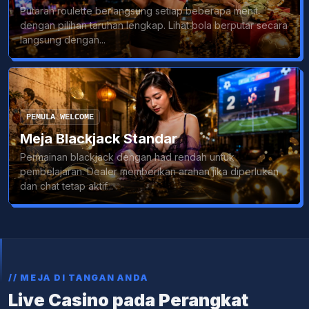
Putaran roulette berlangsung setiap beberapa menit
dengan pilihan taruhan lengkap. Lihat bola berputar secara
langsung dengan...
PEMULA WELCOME
Meja Blackjack Standar
Permainan blackjack dengan had rendah untuk
pembelajaran. Dealer memberikan arahan jika diperlukan
dan chat tetap aktif...
MEJA DI TANGAN ANDA
Live Casino pada Perangkat