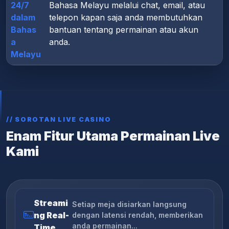
24/7
Bahasa Melayu melalui chat, email, atau
dalam
telepon kapan saja anda membutuhkan
Bahas
bantuan tentang permainan atau akun
a
anda.
Melayu
SOROTAN LIVE CASINO
Enam Fitur Utama Permainan Live
Kami
Streami
Setiap meja disiarkan langsung
ng Real-
dengan latensi rendah, memberikan
anda permainan...
Time